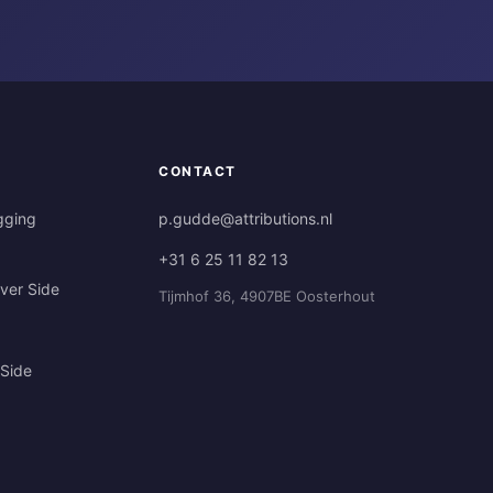
CONTACT
gging
p.gudde@attributions.nl
+31 6 25 11 82 13
ver Side
Tijmhof 36, 4907BE Oosterhout
 Side