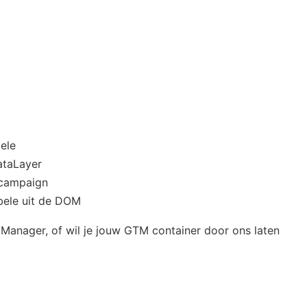
bele
dataLayer
_campaign
bele uit de DOM
 Manager, of wil je jouw GTM container door ons laten