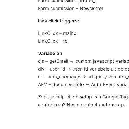
Form submission – gform_1
Form submission – Newsletter
Link click triggers:
LinkClick – mailto
LinkClick – tel
Variabelen
cjs – getEmail -> custom javascript varia
dlv – user_id -> user_id variabele uit de 
url – utm_campaign -> url query van utm
AEV – document.title -> Auto Event Varia
Zoek je hulp bij de setup van Google Tag
controleren? Neem contact met ons op.