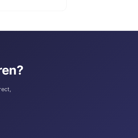
ren?
rect,