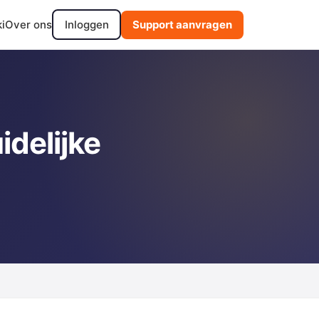
i
Over ons
Inloggen
Support aanvragen
idelijke