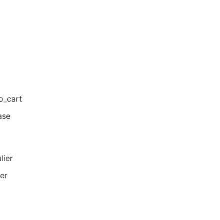
o_cart
ase
lier
er