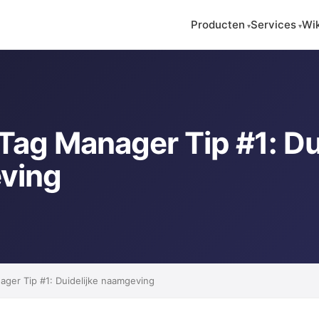
Wik
Producten
Services
Tag Manager Tip #1: Du
ving
ger Tip #1: Duidelijke naamgeving