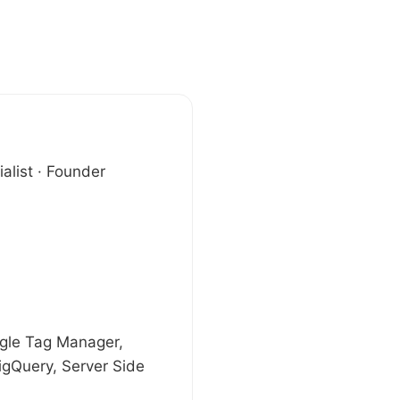
alist · Founder
ogle Tag Manager,
igQuery, Server Side